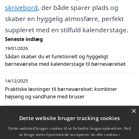
skrivebord
, der både sparer plads og
skaber en hyggelig atmosfære, perfekt
suppleret med en stilfuld kalenderstage.
Seneste indlæg
19/01/2026
Sådan skaber du et funktionelt og hyggeligt
børneværelse med kalenderstage til børneværelset
14/12/2025
Praktiske løsninger til børneværelset: kombiner
højseng og vandhane med bruser
×
18/08/2024
Dette website bruger tracking cookies
Sådan finder du den perfekte seng til dit barn
Dette websted bruger cookies til at forbedre brugeroplevelsen. Ved
at bruge vores hjemmeside accepterer du alle cookies i